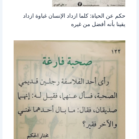
حكم عن الحياة: كلما ازداد الإنسان غباوة ازداد
يقينا بأنه أفضل من غيره