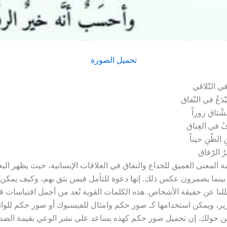
تحميل الصورة
ي التّلاقي
ْدَعُ في النّفاق
لمشْتاق زوراً
ِفُ في العِناق
ِ الظّنِ حيناً
ُ الرّفاق
مة المعنى العميق للخداع والنفاق في العلاقات الإنسانية، حيث يظهر ا
بينما يضمرون عكس ذلك. إنها دعوة للتأمل فيمن نثق بهم، وكيف يمكن
لنا عن حقيقة الأشخاص. هذه الكلمات القوية تُعد من أجمل اقتباسات قص
رير، ويمكن استخدامها كـ صور حكم وامثال للفيسبوك أو صور حكم للو
ن حولك. إن تحميل صور حكم كهذه يساعد على نشر الوعي بقيمة الص