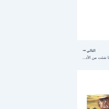
التالي
إعتنق الإنسانية أولًا ثم ما شئت من الأديان: صور حكم وامثال عن الحياة