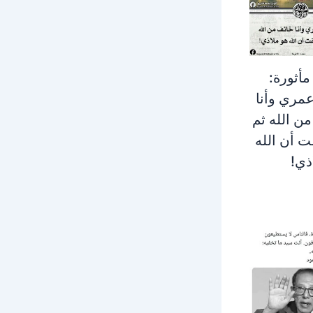
مأثورة:
مري وأنا
ن الله ثم
 أن الله
ذي!