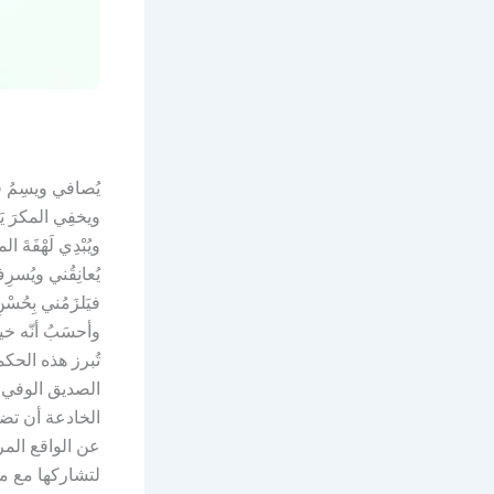
يُصافي ويسِمُ ف
ويخفِي المكرَ يَب
ويُبْدِي لَهْفَةَ ا
يُعانِقُني ويُسر
فيَلزَمُني بِحُسْن
وأحسَبُ أنّه خير
تُبرز هذه الحك
الصديق الوفي 
الخادعة أن تضل
عن الواقع الم
لتشاركها مع م