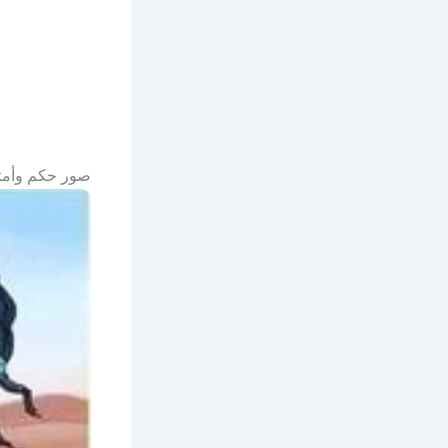
صور حكم وأمثا