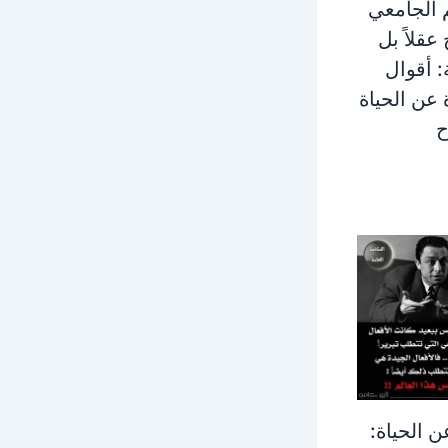
م الجامعي
 عقلاً بل
 أقوال
 عن الحياة
ح
 الحياة: