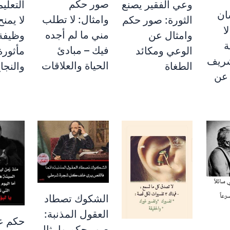
صور حكم
وعي الفقير يصنع
التعلي
ان
وامثال: لا تطلب
الثورة: صور حكم
لا يمنح
ا
مني ما لم أجده
وامثال عن
وظيفة:
ة
فيك – مبادئ
الوعي ومكائد
مأثورة
شريف
الحياة والعلاقات
الطغاة
والنجا
 عن
الشكوك تصطاد
العقول المذنبة:
حكم عن
صور حكم وامثال