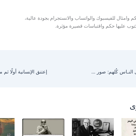
 وامثال للفيسبوك والواتساب والانستجرام بجودة عالية،
وب عليها حكم واقتباسات قصيرة مؤثرة.
ابـدأ بنفسـك قبـل النـاس كُلهم: صور حكم وأمثال عن إصلاح الذات
ى