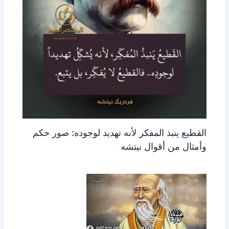
القطيع ينبذ المفكر لأنه تهديد لوجوده: صور حكم
وأمثال من أقوال نيتشه