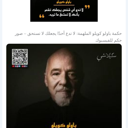
حكمة باولو كويلو الملهمة: لا تدع أحدًا يجعلك لا تستحق – صور
حكم للفيسبوك