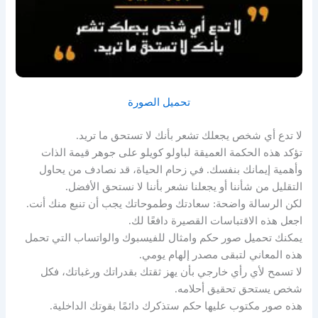
تحميل الصورة
لا تدع أي شخص يجعلك تشعر بأنك لا تستحق ما تريد.
تؤكد هذه الحكمة العميقة لباولو كويلو على جوهر قيمة الذات
وأهمية إيمانك بنفسك. في زحام الحياة، قد نصادف من يحاول
التقليل من شأننا أو يجعلنا نشعر بأننا لا نستحق الأفضل.
لكن الرسالة واضحة: سعادتك وطموحاتك يجب أن تنبع منك أنت.
اجعل هذه الاقتباسات القصيرة دافعًا لك.
يمكنك تحميل صور حكم وامثال للفيسبوك والواتساب التي تحمل
هذه المعاني لتبقى مصدر إلهام يومي.
لا تسمح لأي رأي خارجي بأن يهز ثقتك بقدراتك ورغباتك، فكل
شخص يستحق تحقيق أحلامه.
هذه صور مكتوب عليها حكم ستذكرك دائمًا بقوتك الداخلية.