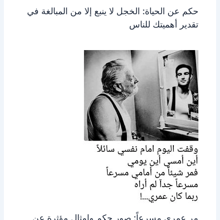
حكم عن الحياة: الخجل لا ينبع إلا من المبالغة في
تقدير أهميتك للناس
مر عمري مسرعاً: صور حكم وامثال مؤثرة عن