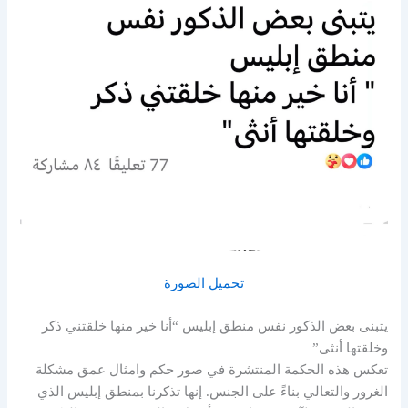
تحميل الصورة
يتبنى بعض الذكور نفس منطق إبليس “أنا خير منها خلقتني ذكر
وخلقتها أنثى”
تعكس هذه الحكمة المنتشرة في صور حكم وامثال عمق مشكلة
الغرور والتعالي بناءً على الجنس. إنها تذكرنا بمنطق إبليس الذي