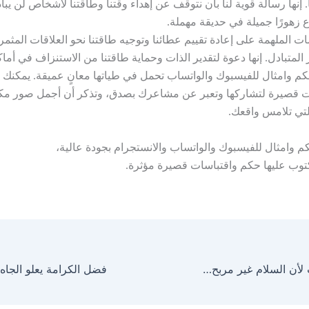
 إنها رسالة قوية لنا بأن نتوقف عن إهداء وقتنا وطاقتنا لأشخاص لن يبادل
ع زهورًا جميلة في حديقة مهملة.
مات الملهمة على إعادة تقييم عطائنا وتوجيه طاقتنا نحو العلاقات المثمر
 المتبادل. إنها دعوة لتقدير الذات وحماية طاقتنا من الاستنزاف في أما
كم وامثال للفيسبوك والواتساب تحمل في طياتها معانٍ عميقة. يمكنك
 قصيرة لتشاركها وتعبر عن مشاعرك بصدق، وتذكر أن أجمل صور مكت
تي تلامس واقعك.
 وامثال للفيسبوك والواتساب والانستجرام بجودة عالية،
وب عليها حكم واقتباسات قصيرة مؤثرة.
لن تنتهي الحروب لأن السلام غير مربح | حكم عن الحياة واقتباسات مؤثرة