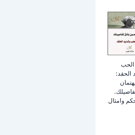
الحب
الحقد:
يهتمان
فاصيلك.
كم وامثال