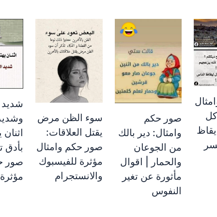
مثال
شديد 
كل
سوء الظن مرض
وشديد 
صور حكم
يقاظ
يقتل العلاقات:
اثنان 
وامثال: دير بالك
سر
صور حكم وامثال
بأدق ت
من الجوعان
مؤثرة للفيسبوك
صور ح
والحمار | اقوال
والانستجرام
مؤثرة
مأثورة عن تغير
النفوس