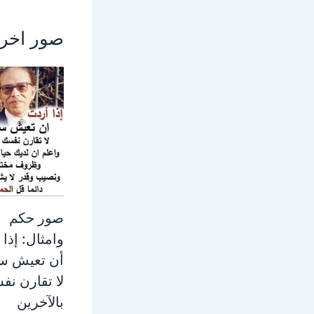
صور اخر
صور حكم
وامثال: إذا
أن تعيش سع
لا تقارن ن
بالآخرين