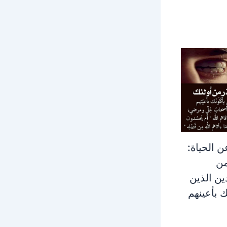
 الحياة:
من
ين الذين
ك بأعينهم