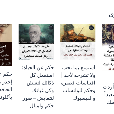
ى
استمتع بما تحب
حكم عن الحياة:
حكم عن
ولا تشرحه لأحد |
استعمل كل
إحذر 
اقتباسات قصيرة
ذكائك لتعيش
 أردت
الحاقد
وحكم للواتساب
وكل غبائك
يداً
يأكلون
والفيسبوك
لتتعايش – صور
فسك
حكم وامثال