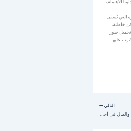
ونا الاهتمام،
ة التي تُسقى
كن خاطئة.
 تحميل صور
وب عليها
التالي
فضل الكرامة يعلو الجاه والمال في أجمل صور حكم وامثال عن عزة النفس