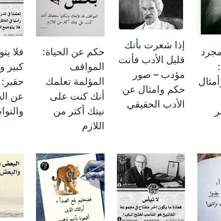
إذا شعرت بأنك
مجرد
حكم عن الحياة:
فلا يتو
قليل الأدب فأنت
المواقف
كبير ول
مؤدب – صور
مثال
المؤلمة تعلمك
حقير:
حكم وامثال عن
أنك كنت على
عن الح
الأدب الحقيقي
ر
نيتك أكثر من
والتوا
اللازم