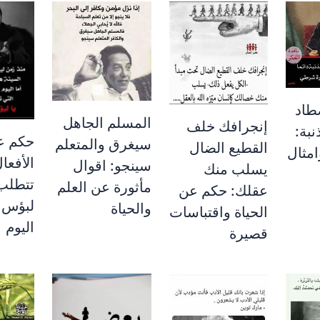
طاد
المسلم الجاهل
إنجرافك خلف
نبة:
حكم عن
سيغرق والمتعلم
القطيع الضال
مثال
الأفعا
سينجو: اقوال
يسلب منك
تتطلب ت
مأثورة عن العلم
عقلك: حكم عن
لبؤس ه
والحياة
الحياة واقتباسات
اليوم
قصيرة