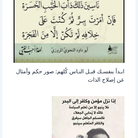
ابـدأ بنفسـك قبـل النـاس كُلهم: صور حكم وأمثال
عن إصلاح الذات