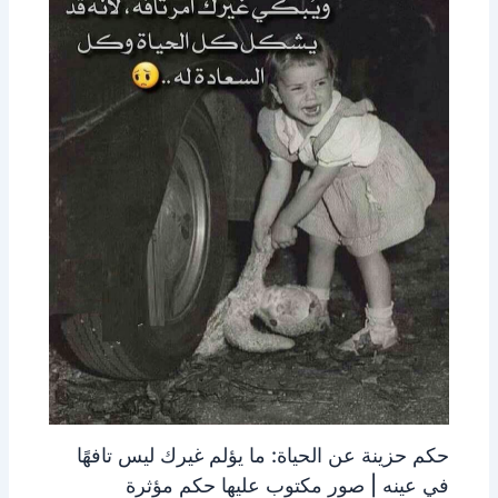
حكم حزينة عن الحياة: ما يؤلم غيرك ليس تافهًا
في عينه | صور مكتوب عليها حكم مؤثرة