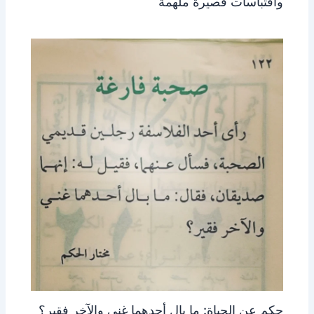
واقتباسات قصيرة ملهمة
حكم عن الحياة: ما بال أحدهما غني والآخر فقير؟