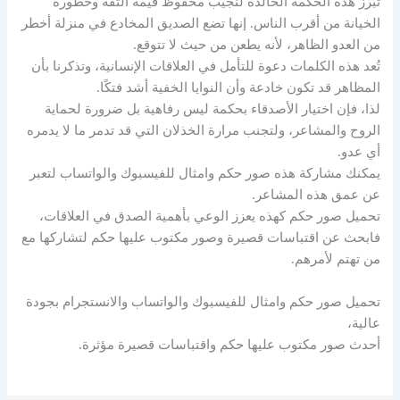
تُبرز هذه الحكمة الخالدة لنجيب محفوظ قيمة الثقة وخطورة
الخيانة من أقرب الناس. إنها تضع الصديق المخادع في منزلة أخطر
من العدو الظاهر، لأنه يطعن من حيث لا تتوقع.
تُعد هذه الكلمات دعوة للتأمل في العلاقات الإنسانية، وتذكرنا بأن
المظاهر قد تكون خادعة وأن النوايا الخفية أشد فتكًا.
لذا، فإن اختيار الأصدقاء بحكمة ليس رفاهية بل ضرورة لحماية
الروح والمشاعر، ولتجنب مرارة الخذلان التي قد تدمر ما لا يدمره
أي عدو.
يمكنك مشاركة هذه صور حكم وامثال للفيسبوك والواتساب لتعبر
عن عمق هذه المشاعر.
تحميل صور حكم كهذه يعزز الوعي بأهمية الصدق في العلاقات،
فابحث عن اقتباسات قصيرة وصور مكتوب عليها حكم لتشاركها مع
من تهتم لأمرهم.
تحميل صور حكم وامثال للفيسبوك والواتساب والانستجرام بجودة
عالية،
أحدث صور مكتوب عليها حكم واقتباسات قصيرة مؤثرة.