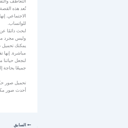
التعاطف والتفك
تُعد هذه القصة
الاجتماعي. إنه
للواتساب.
ابحث دائمًا عن
وليس مجرد مصل
يمكنك تحميل صو
مباشرة. إنها تف
لنجعل حياتنا م
جميعًا بحاجة إ
تحميل صور حكم
أحدث صور مكت
السابق