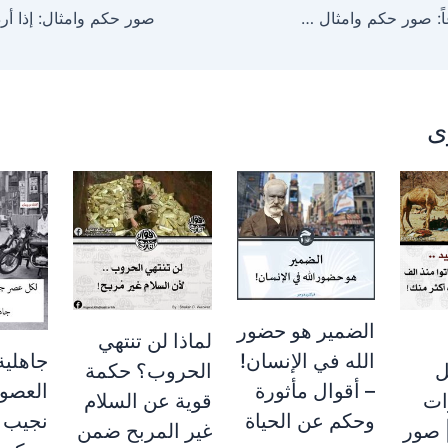
مر عمري مسرعاً: صور حكم وامثال مؤثرة عن سرعة الزمان وضياع الأيام
ى
الضمير هو حضور
لماذا لن تنتهي
جاهلية
الله في الإنسان!
ل
الحروب؟ حكمة
العصور
– أقوال مأثورة
ات
قوية عن السلام
نجيب 
وحكم عن الحياة
 صور
غير المربح ضمن