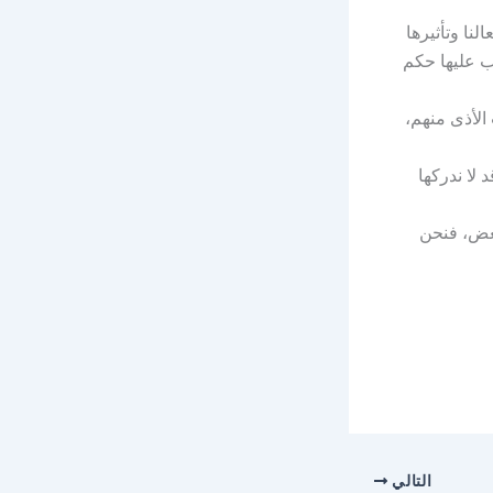
نا وتأثيرها
ب عليها حكم
الأذى منهم،
لا ندركها
لبعض، فنحن
التالي