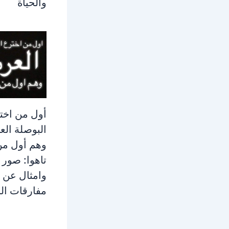
والحياة
أول من اخت
البوصلة ال
وهم أول من
تاهوا: صور
وامثال عن
مفارقات الح