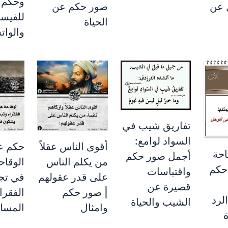
وحكم ع
 عن
صور حكم عن
للفيس
الحياة
والوا
تفاريق شيب في
السواد لوامع:
أقوى الناس عقلاً
حكم عن
احة
أجمل صور حكم
من يكلم الناس
الوقاح
حكم
واقتباسات
على قدر عقولهم
في تج
قصيرة عن
| صور حكم
الفقراء
لرد
الشيب والحياة
وامثال
المساج