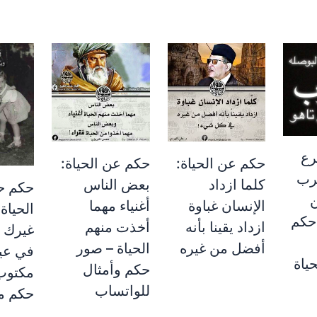
رع
حكم عن الحياة:
حكم عن الحياة:
عرب
كلما ازداد
بعض الناس
حكم ح
الإنسان غباوة
أغنياء مهما
الحياة:
 حكم
ازداد يقينا بأنه
أخذت منهم
غيرك ل
أفضل من غيره
الحياة – صور
في عين
ياة
حكم وأمثال
مكتوب 
للواتساب
حكم م