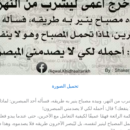
تحميل الصورة
ب من النهر، وبيده مصباح ينير به طريقه، فسأله أحد المبصرين: لماذا
ا ينفعك؟ قال: أحمله لكي لا يصدمني المبصرون!
ة الرائعة فهمًا عميقًا لكيفية التعامل مع الآخرين، حتى عندما يبدو فعلنا 
ل المصباح لينير لنفسه، بل ليُبصر الآخرون طريقه فلا يصدموه، وهذا 