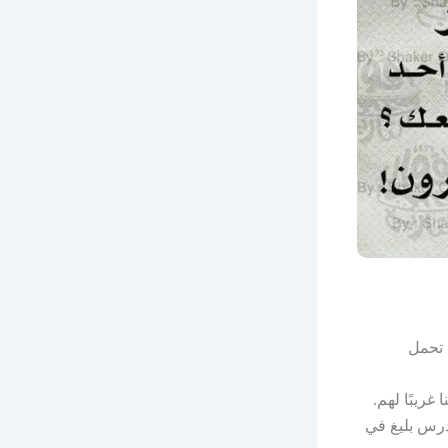
 تحمل
غريبًا لهم.
درس بليغ في