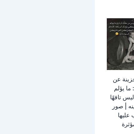
زينة عن
 ما يؤلم
يس تافهًا
ه | صور
عليها
ؤثرة