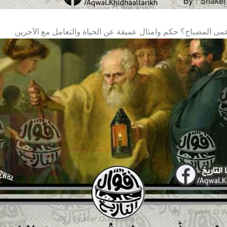
عمى المصباح؟ حكم وامثال عميقة عن الحياة والتعامل مع الآخرين