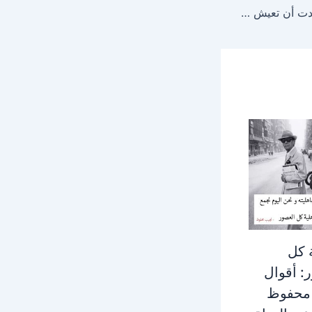
صور حكم وامثال: إذا أردت أن تعيش سعيداً لا تقارن نفسك بالآخرين
 كل
: أقوال
محفوظ