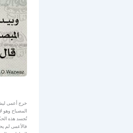
خرج أعمى ليشر
المصباح وهو ل
تُجسد هذه الحكم
فالأعمى لم يحم