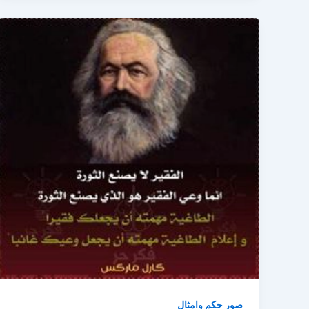
صور حكم وامثال