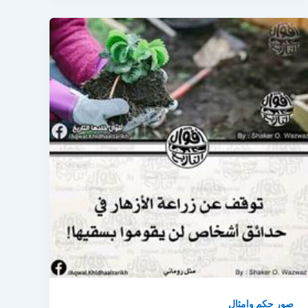
صور حكم وامثال