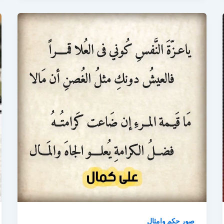
صور حكم وامثال